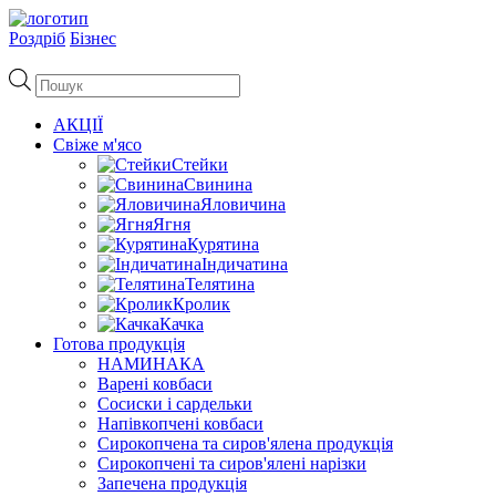
Роздріб
Бізнес
Пошук
товарів
АКЦІЇ
Свіже м'ясо
Стейки
Свинина
Яловичина
Ягня
Курятина
Індичатина
Телятина
Кролик
Качка
Готова продукція
НАМИНАКА
Варені ковбаси
Сосиски і сардельки
Напівкопчені ковбаси
Сирокопчена та сиров'ялена продукція
Сирокопчені та сиров'ялені нарізки
Запечена продукція