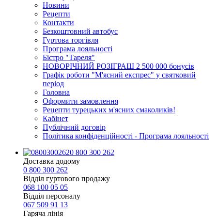
Новини
Рецепти
Контакти
Безкоштовний автобус
Гуртова торгівля
Програма лояльності
Бістро "Тареля"
НОВОРІЧНИЙ РОЗІГРАШ 2 500 000 бонусів
Графік роботи "М'ясний експрес" у святковий
період
Головна
Оформити замовлення
Рецепти турецьких м'ясних смаколиків!
Кабінет
Публічний договір
Політика конфіденційності - Програма лояльності
0 800 300 262
Доставка додому
0 800 300 262
Відділ гуртового продажу
068 100 05 05​
Відділ персоналу
067 509 91 13
Гаряча лінія