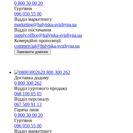
0 800 30 00 20
Гуртівня
096 050 55 00
Відділ маркетингу
marketing@halytska-svizhyna.ua
Відділ постачання
supply.office@halytska-svizhyna.ua
Комерційні пропозиції
commercial@halytska-svizhyna.ua
Замовити дзвінок
0 800 300 262
Доставка додому
0 800 300 262
Відділ гуртового продажу
068 100 05 05​
Відділ персоналу
067 509 91 13
Гаряча лінія
0 800 30 00 20
Гуртівня
096 050 55 00
Відділ маркетингу