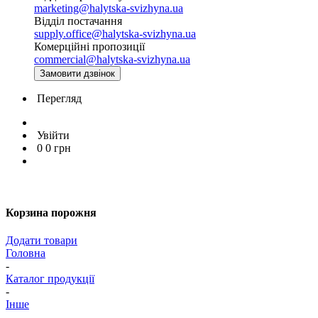
marketing@halytska-svizhyna.ua
Відділ постачання
supply.office@halytska-svizhyna.ua
Комерційні пропозиції
commercial@halytska-svizhyna.ua
Замовити дзвінок
Перегляд
Увійти
0
0
грн
Корзина порожня
Додати товари
Головна
-
Каталог продукції
-
Інше
-