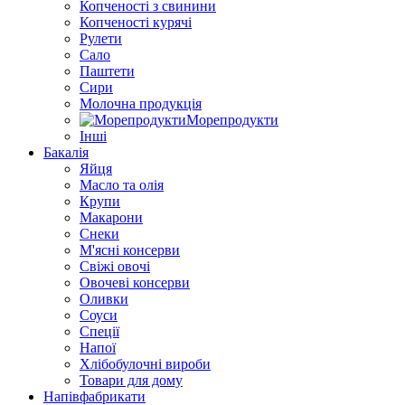
Копченості з свинини
Копченості курячі
Рулети
Сало
Паштети
Сири
Молочна продукція
Морепродукти
Інші
Бакалія
Яйця
Масло та олія
Крупи
Макарони
Снеки
М'ясні консерви
Свіжі овочі
Овочеві консерви
Оливки
Соуси
Спеції
Напої
Хлібобулочні вироби
Товари для дому
Напівфабрикати