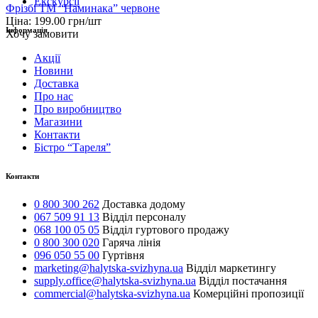
Екскурсії
Фрізбі ТМ “Наминака” червоне
Ціна:
199.00
грн/шт
Інформація
Хочу замовити
Акції
Новини
Доставка
Про нас
Про виробництво
Магазини
Контакти
Бістро “Тареля”
Контакти
0 800 300 262
Доставка додому
067 509 91 13
Відділ персоналу
068 100 05 05
Відділ гуртового продажу
0 800 300 020
Гаряча лінія
096 050 55 00
Гуртівня
marketing@halytska-svizhyna.ua
Відділ маркетингу
supply.office@halytska-svizhyna.ua
Відділ постачання
commercial@halytska-svizhyna.ua
Комерційні пропозиції