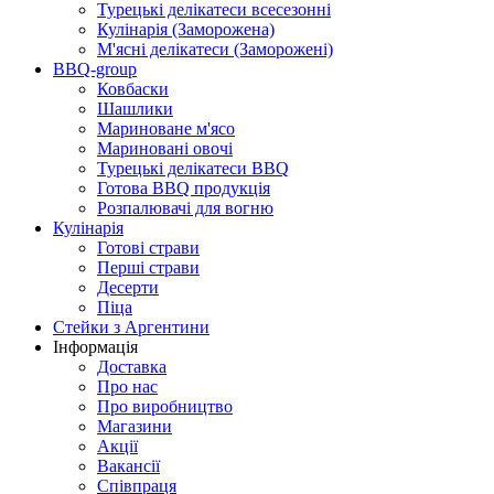
Турецькі делікатеси всесезонні
Кулінарія (Заморожена)
М'ясні делікатеси (Заморожені)
BBQ-group
Ковбаски
Шашлики
Мариноване м'ясо
Мариновані овочі
Турецькі делікатеси BBQ
Готова BBQ продукція
Розпалювачі для вогню
Кулінарія
Готові страви
Перші страви
Десерти
Піца
Стейки з Аргентини
Інформація
Доставка
Про нас
Про виробництво
Магазини
Акції
Вакансії
Співпраця