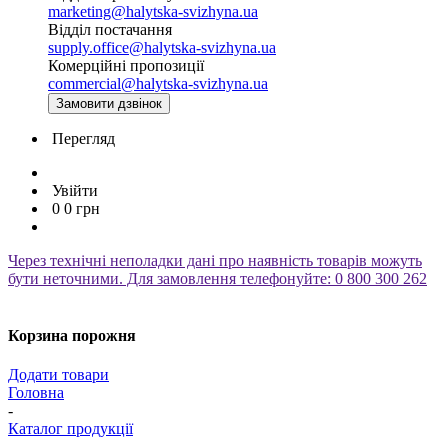
marketing@halytska-svizhyna.ua
Відділ постачання
supply.office@halytska-svizhyna.ua
Комерційні пропозиції
commercial@halytska-svizhyna.ua
Замовити дзвінок
Перегляд
Увійти
0
0
грн
Через технічні неполадки дані про наявність товарів можуть
бути неточними. Для замовлення телефонуйте: 0 800 300 262
Корзина порожня
Додати товари
Головна
-
Каталог продукції
-