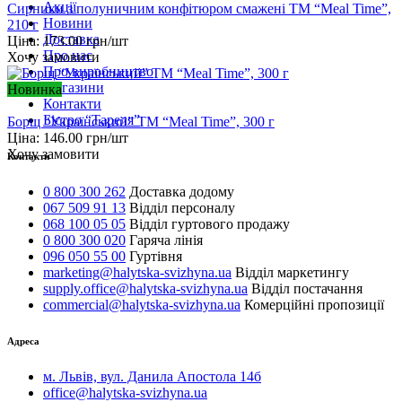
Акції
Сирники з полуничним конфітюром смажені ТМ “Meal Time”,
Новини
210 г
Доставка
Ціна:
173.00
грн/шт
Про нас
Хочу замовити
Про виробництво
Магазини
Новинка
Контакти
Бістро “Тареля”
Борщ “Український” ТМ “Meal Time”, 300 г
Ціна:
146.00
грн/шт
Хочу замовити
Контакти
0 800 300 262
Доставка додому
067 509 91 13
Відділ персоналу
068 100 05 05
Відділ гуртового продажу
0 800 300 020
Гаряча лінія
096 050 55 00
Гуртівня
marketing@halytska-svizhyna.ua
Відділ маркетингу
supply.office@halytska-svizhyna.ua
Відділ постачання
commercial@halytska-svizhyna.ua
Комерційні пропозиції
Адреса
м. Львів, вул. Данила Апостола 14б
office@halytska-svizhyna.ua