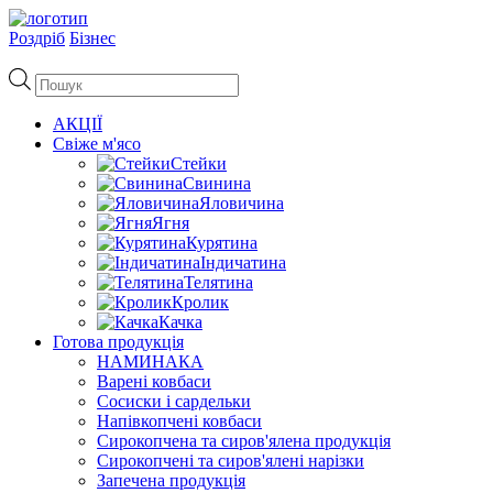
Роздріб
Бізнес
Пошук
товарів
АКЦІЇ
Свіже м'ясо
Стейки
Свинина
Яловичина
Ягня
Курятина
Індичатина
Телятина
Кролик
Качка
Готова продукція
НАМИНАКА
Варені ковбаси
Сосиски і сардельки
Напівкопчені ковбаси
Сирокопчена та сиров'ялена продукція
Сирокопчені та сиров'ялені нарізки
Запечена продукція