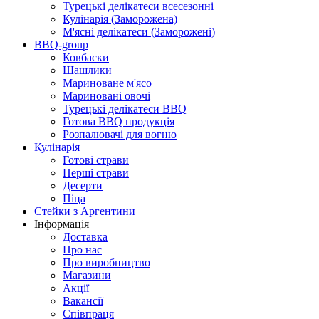
Турецькі делікатеси всесезонні
Кулінарія (Заморожена)
М'ясні делікатеси (Заморожені)
BBQ-group
Ковбаски
Шашлики
Мариноване м'ясо
Мариновані овочі
Турецькі делікатеси BBQ
Готова BBQ продукція
Розпалювачі для вогню
Кулінарія
Готові страви
Перші страви
Десерти
Піца
Стейки з Аргентини
Інформація
Доставка
Про нас
Про виробництво
Магазини
Акції
Вакансії
Співпраця