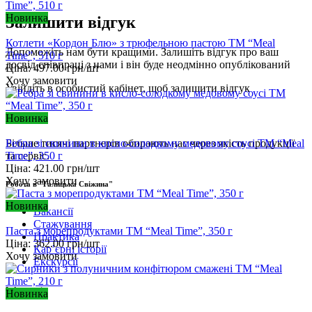
Новинка
Залишити відгук
Котлети «Кордон Блю» з трюфельною пастою ТМ “Meal
Допоможіть нам бути кращими. Залишіть відгук про ваш
Time”, 510 г
досвід співпраці з нами і він буде неодмінно опублікований
Ціна:
497.00
грн/шт
Хочу замовити
Увійдіть
в особистий кабінет, щоб залишити відгук
Новинка
Ребра зі свинини в кисло-солодкому медовому соусі ТМ “Meal
Більше тисячі партнерів обирають нас через якість продукції
Time”, 350 г
та сервіс.
Ціна:
421.00
грн/шт
Хочу замовити
Робота в "Галицька Свіжина"
Новинка
Вакансії
Стажування
Паста з морепродуктами ТМ “Meal Time”, 350 г
Практика
Ціна:
362.00
грн/шт
Карʼєрні історії
Хочу замовити
Екскурсії
Інформація
Новинка