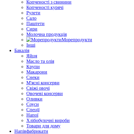
Копченості з свинини
Копченості курячі
Рулети
Сало
Паштети
Сири
Молочна продукція
Морепродукти
Інші
Бакалія
Яйця
Масло та олія
Крупи
Макарони
Снеки
М'ясні консерви
Свіжі овочі
Овочеві консерви
Оливки
Соуси
Спеції
Напої
Хлібобулочні вироби
Товари для дому
Напівфабрикати