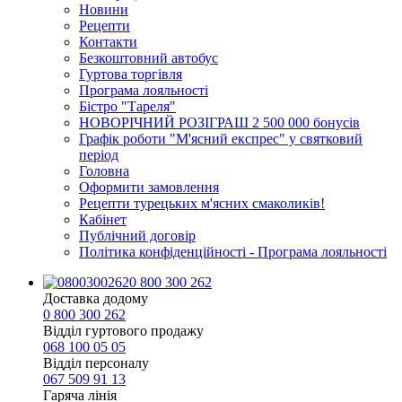
Новини
Рецепти
Контакти
Безкоштовний автобус
Гуртова торгівля
Програма лояльності
Бістро "Тареля"
НОВОРІЧНИЙ РОЗІГРАШ 2 500 000 бонусів
Графік роботи "М'ясний експрес" у святковий
період
Головна
Оформити замовлення
Рецепти турецьких м'ясних смаколиків!
Кабінет
Публічний договір
Політика конфіденційності - Програма лояльності
0 800 300 262
Доставка додому
0 800 300 262
Відділ гуртового продажу
068 100 05 05​
Відділ персоналу
067 509 91 13
Гаряча лінія