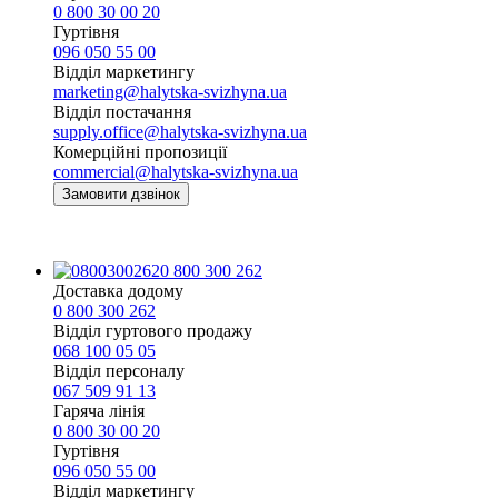
0 800 30 00 20
Гуртівня
096 050 55 00
Відділ маркетингу
marketing@halytska-svizhyna.ua
Відділ постачання
supply.office@halytska-svizhyna.ua
Комерційні пропозиції
commercial@halytska-svizhyna.ua
Замовити дзвінок
0 800 300 262
Доставка додому
0 800 300 262
Відділ гуртового продажу
068 100 05 05​
Відділ персоналу
067 509 91 13
Гаряча лінія
0 800 30 00 20
Гуртівня
096 050 55 00
Відділ маркетингу