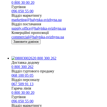
0 800 30 00 20
Гуртівня
096 050 55 00
Відділ маркетингу
marketing@halytska-svizhyna.ua
Відділ постачання
supply.office@halytska-svizhyna.ua
Комерційні пропозиції
commercial@halytska-svizhyna.ua
Замовити дзвінок
0 800 300 262
Доставка додому
0 800 300 262
Відділ гуртового продажу
068 100 05 05​
Відділ персоналу
067 509 91 13
Гаряча лінія
0 800 30 00 20
Гуртівня
096 050 55 00
Відділ маркетингу