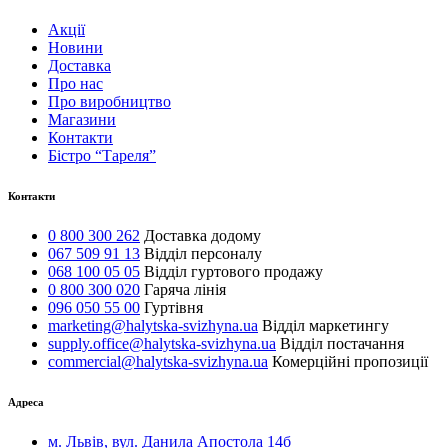
Акції
Новини
Доставка
Про нас
Про виробництво
Магазини
Контакти
Бістро “Тареля”
Контакти
0 800 300 262
Доставка додому
067 509 91 13
Відділ персоналу
068 100 05 05
Відділ гуртового продажу
0 800 300 020
Гаряча лінія
096 050 55 00
Гуртівня
marketing@halytska-svizhyna.ua
Відділ маркетингу
supply.office@halytska-svizhyna.ua
Відділ постачання
commercial@halytska-svizhyna.ua
Комерційні пропозиції
Адреса
м. Львів, вул. Данила Апостола 14б