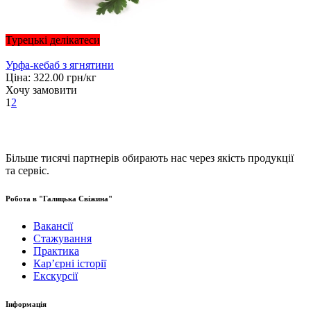
Турецькі делікатеси
Урфа-кебаб з ягнятини
Ціна:
322.00
грн/кг
Хочу замовити
1
2
Більше тисячі партнерів обирають нас через якість продукції
та сервіс.
Робота в "Галицька Свіжина"
Вакансії
Стажування
Практика
Карʼєрні історії
Екскурсії
Інформація