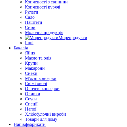
Копченості з свинини
Копченості курячі
Рулети
Сало
Паштети
Сири
Молочна продукція
Морепродукти
Інші
Бакалія
Яйця
Масло та олія
Крупи
Макарони
Снеки
М'ясні консерви
Свіжі овочі
Овочеві консерви
Оливки
Соуси
Спеції
Напої
Хлібобулочні вироби
Товари для дому
Напівфабрикати