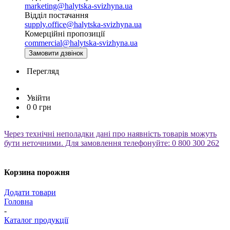
marketing@halytska-svizhyna.ua
Відділ постачання
supply.office@halytska-svizhyna.ua
Комерційні пропозиції
commercial@halytska-svizhyna.ua
Замовити дзвінок
Перегляд
Увійти
0
0
грн
Через технічні неполадки дані про наявність товарів можуть
бути неточними. Для замовлення телефонуйте: 0 800 300 262
Корзина порожня
Додати товари
Головна
-
Каталог продукції
-