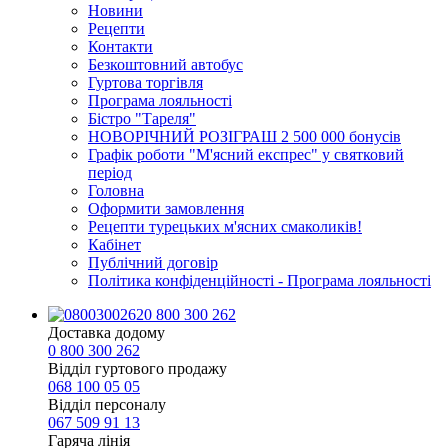
Новини
Рецепти
Контакти
Безкоштовний автобус
Гуртова торгівля
Програма лояльності
Бістро "Тареля"
НОВОРІЧНИЙ РОЗІГРАШ 2 500 000 бонусів
Графік роботи "М'ясний експрес" у святковий
період
Головна
Оформити замовлення
Рецепти турецьких м'ясних смаколиків!
Кабінет
Публічний договір
Політика конфіденційності - Програма лояльності
0 800 300 262
Доставка додому
0 800 300 262
Відділ гуртового продажу
068 100 05 05​
Відділ персоналу
067 509 91 13
Гаряча лінія