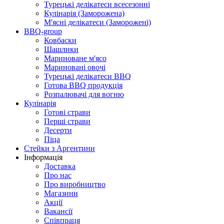
Турецькі делікатеси всесезонні
Кулінарія (Заморожена)
М'ясні делікатеси (Заморожені)
BBQ-group
Ковбаски
Шашлики
Мариноване м'ясо
Мариновані овочі
Турецькі делікатеси BBQ
Готова BBQ продукція
Розпалювачі для вогню
Кулінарія
Готові страви
Перші страви
Десерти
Піца
Стейки з Аргентини
Інформація
Доставка
Про нас
Про виробництво
Магазини
Акції
Вакансії
Співпраця