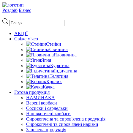
Роздріб
Бізнес
Пошук
товарів
АКЦІЇ
Свіже м'ясо
Стейки
Свинина
Яловичина
Ягня
Курятина
Індичатина
Телятина
Кролик
Качка
Готова продукція
НАМИНАКА
Варені ковбаси
Сосиски і сардельки
Напівкопчені ковбаси
Сирокопчена та сиров'ялена продукція
Сирокопчені та сиров'ялені нарізки
Запечена продукція