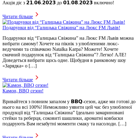
Акція діє з 𝟮𝟭.𝟬𝟲.𝟮𝟬𝟮𝟯 до 𝟬𝟭.𝟬𝟴.𝟮𝟬𝟮𝟯 включно!
Читати більше
Подарунки від “Галицька Свіжина” на Люкс FM Львів!
Подарунки від “Галицька Свіжина” на Люкс FM Львів можна
вибрати самому! Хочете на пікнік з улюбленими люкс-
ведучими та співачкою Natalka Karpa? Можете! Хочете
смачний подарунок від “Галицька Свіжина”? Легко! АЛЕ!
Доведеться вибрати щось одне. Щобудня в ранковому шоу
«Зарядка» о […]
Читати більше
Камон, BBQ сезон!
Вривайтеся з повним запалом у 𝗕𝗕𝗤-сезон, адже ми готові до
нього на всі 100%! Неможливо уявити цей час без улюбленої
продукції від “Галицька Свіжина” Ідеально замариновані
стейки та реберця, соковиті шашлики, ароматні ковбаски
подарують Вам незабутні моменти смаку та насолоди. […]
Читати більше