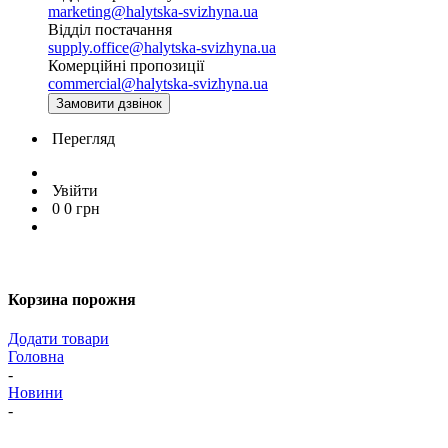
marketing@halytska-svizhyna.ua
Відділ постачання
supply.office@halytska-svizhyna.ua
Комерційні пропозиції
commercial@halytska-svizhyna.ua
Замовити дзвінок
Перегляд
Увійти
0
0
грн
Корзина порожня
Додати товари
Головна
-
Новини
-