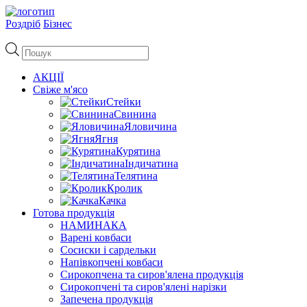
Роздріб
Бізнес
Пошук
товарів
АКЦІЇ
Свіже м'ясо
Стейки
Свинина
Яловичина
Ягня
Курятина
Індичатина
Телятина
Кролик
Качка
Готова продукція
НАМИНАКА
Варені ковбаси
Сосиски і сардельки
Напівкопчені ковбаси
Сирокопчена та сиров'ялена продукція
Сирокопчені та сиров'ялені нарізки
Запечена продукція