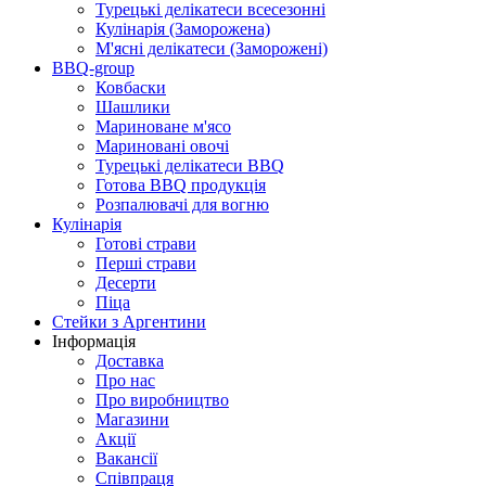
Турецькі делікатеси всесезонні
Кулінарія (Заморожена)
М'ясні делікатеси (Заморожені)
BBQ-group
Ковбаски
Шашлики
Мариноване м'ясо
Мариновані овочі
Турецькі делікатеси BBQ
Готова BBQ продукція
Розпалювачі для вогню
Кулінарія
Готові страви
Перші страви
Десерти
Піца
Стейки з Аргентини
Інформація
Доставка
Про нас
Про виробництво
Магазини
Акції
Вакансії
Співпраця