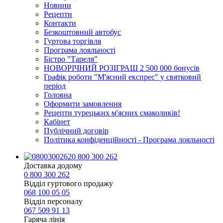
Новини
Рецепти
Контакти
Безкоштовний автобус
Гуртова торгівля
Програма лояльності
Бістро "Тареля"
НОВОРІЧНИЙ РОЗІГРАШ 2 500 000 бонусів
Графік роботи "М'ясний експрес" у святковий
період
Головна
Оформити замовлення
Рецепти турецьких м'ясних смаколиків!
Кабінет
Публічний договір
Політика конфіденційності - Програма лояльності
0 800 300 262
Доставка додому
0 800 300 262
Відділ гуртового продажу
068 100 05 05​
Відділ персоналу
067 509 91 13
Гаряча лінія