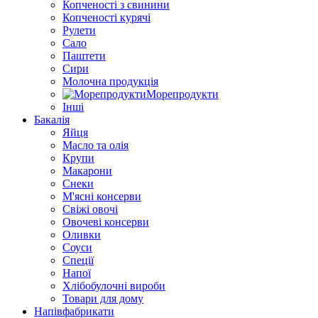
Копченості з свинини
Копченості курячі
Рулети
Сало
Паштети
Сири
Молочна продукція
Морепродукти
Інші
Бакалія
Яйця
Масло та олія
Крупи
Макарони
Снеки
М'ясні консерви
Свіжі овочі
Овочеві консерви
Оливки
Соуси
Спеції
Напої
Хлібобулочні вироби
Товари для дому
Напівфабрикати