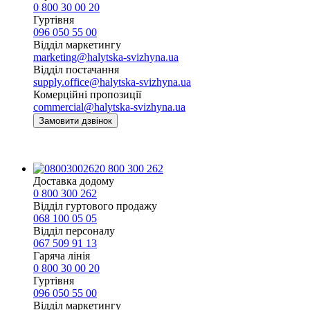
0 800 30 00 20
Гуртівня
096 050 55 00
Відділ маркетингу
marketing@halytska-svizhyna.ua
Відділ постачання
supply.office@halytska-svizhyna.ua
Комерційні пропозиції
commercial@halytska-svizhyna.ua
Замовити дзвінок
0 800 300 262
Доставка додому
0 800 300 262
Відділ гуртового продажу
068 100 05 05​
Відділ персоналу
067 509 91 13
Гаряча лінія
0 800 30 00 20
Гуртівня
096 050 55 00
Відділ маркетингу