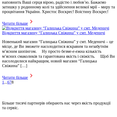
наповнить Ваші серця вірою, радістю і любов’ю. Бажаємо
затишку у родинному колі та здійснення великої мрії – миру та
процвітання України. Христос Воскрес! Воістину Воскрес!
Читати більше
Відкриття магазину “Галицька Свіжина” у смт. Меденичі
Новенький магазин “Галицька Свіжина” у смт. Меденичі – це
місце, де Ви зможете насолодитися яскравим та незабутнім
м’ясним шопінгом. ⠀ Ну просто безме-е-ежна кількість
м’ясних смаколиків та гарантована якість і свіжість. ⠀ Щоб Ви
насолодилися найкращим, новий магазин “Галицька
Свіжина” […]
Читати більше
1
...
6
7
8
Більше тисячі партнерів обирають нас через якість продукції
та сервіс.