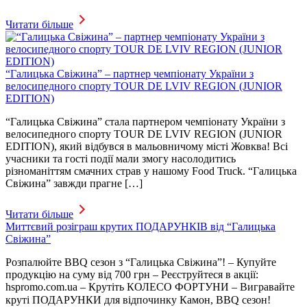
Читати більше
“Галицька Свіжина” – партнер чемпіонату України з
велосипедного спорту TOUR DE LVIV REGION (JUNIOR
EDITION)
“Галицька Свіжина” стала партнером чемпіонату України з
велосипедного спорту TOUR DE LVIV REGION (JUNIOR
EDITION), який відбувся в мальовничому місті Жовква! Всі
учасники та гості події мали змогу насолодитись
різноманіттям смачних страв у нашому Food Truck. “Галицька
Свіжина” завжди прагне […]
Читати більше
Миттєвий розіграш крутих ПОДАРУНКІВ від “Галицька
Свіжина”
Розпалюйте BBQ cезон з “Галицька Свіжина”! – Купуйте
продукцію на суму від 700 грн – Реєструйтеся в акції:
hspromo.com.ua – Крутіть КОЛЕСО ФОРТУНИ – Вигравайте
круті ПОДАРУНКИ для відпочинку Камон, BBQ сезон! ⠀