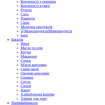
Копченості з свинини
Копченості курячі
Рулети
Сало
Паштети
Сири
Молочна продукція
Морепродукти
Інші
Бакалія
Яйця
Масло та олія
Крупи
Макарони
Снеки
М'ясні консерви
Свіжі овочі
Овочеві консерви
Оливки
Соуси
Спеції
Напої
Хлібобулочні вироби
Товари для дому
Напівфабрикати