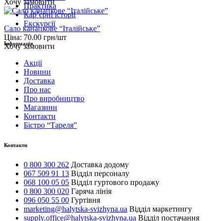
Хочу замовити
Практика
Карʼєрні історії
Екскурсії
Сало канапкове “Італійське”
Ціна:
70.00
грн/шт
Інформація
Хочу замовити
Акції
Новини
Доставка
Про нас
Про виробництво
Магазини
Контакти
Бістро “Тареля”
Контакти
0 800 300 262
Доставка додому
067 509 91 13
Відділ персоналу
068 100 05 05
Відділ гуртового продажу
0 800 300 020
Гаряча лінія
096 050 55 00
Гуртівня
marketing@halytska-svizhyna.ua
Відділ маркетингу
supply.office@halytska-svizhyna.ua
Відділ постачання