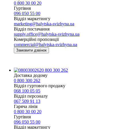
0 800 30 00 20
Гуртівня
096 050 55 00
Відділ маркетингу
marketing@halytska-svizhyna.ua
Відділ постачання
supply.office@halytska-svizhyna.ua
Комерційні пропозиції
commercial@halytska-svizhyna.ua
Замовити дзвінок
0 800 300 262
Доставка додому
0 800 300 262
Відділ гуртового продажу
068 100 05 05​
Відділ персоналу
067 509 91 13
Гаряча лінія
0 800 30 00 20
Гуртівня
096 050 55 00
Відділ маркетингу