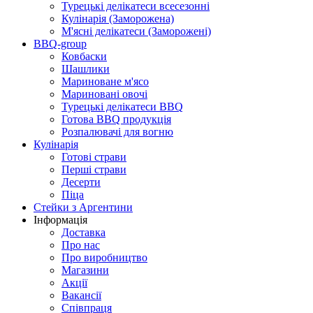
Турецькі делікатеси всесезонні
Кулінарія (Заморожена)
М'ясні делікатеси (Заморожені)
BBQ-group
Ковбаски
Шашлики
Мариноване м'ясо
Мариновані овочі
Турецькі делікатеси BBQ
Готова BBQ продукція
Розпалювачі для вогню
Кулінарія
Готові страви
Перші страви
Десерти
Піца
Стейки з Аргентини
Інформація
Доставка
Про нас
Про виробництво
Магазини
Акції
Вакансії
Співпраця