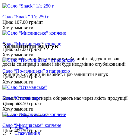
Сало “Snack” 1/г, 250 г
Ціна:
107.00
грн/шт
Хочу замовити
Сало “Мисливське” копчене
Залишити відгук
Ціна:
637.00
грн/кг
Хочу замовити
Допоможіть нам бути кращими. Залишіть відгук про ваш
досвід співпраці з нами і він буде неодмінно опублікований
Сало “По-галицьки” з паприкою
Увійдіть
в особистий кабінет, щоб залишити відгук
Ціна:
518.50
грн/кг
Хочу замовити
Сало “Отаманське”
Більше тисячі партнерів обирають нас через якість продукції
Ціна:
518.50
грн/кг
та сервіс.
Хочу замовити
Робота в "Галицька Свіжина"
Сало “Мисливське” копчене
Вакансії
Ціна:
409.50
грн/кг
Стажування