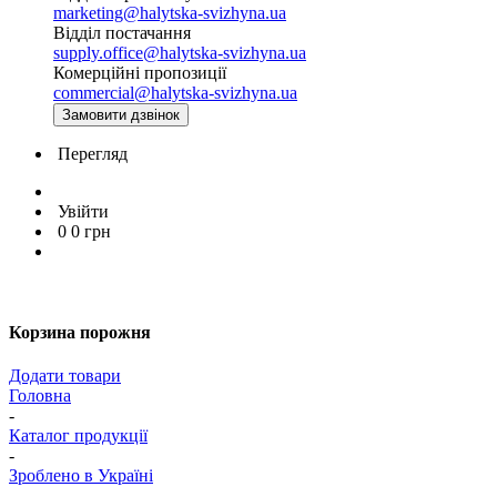
marketing@halytska-svizhyna.ua
Відділ постачання
supply.office@halytska-svizhyna.ua
Комерційні пропозиції
commercial@halytska-svizhyna.ua
Замовити дзвінок
Перегляд
Увійти
0
0
грн
Корзина порожня
Додати товари
Головна
-
Каталог продукції
-
Зроблено в Україні
-