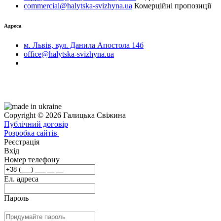
commercial@halytska-svizhyna.ua
Комерційні пропозиції
Адреса
м. Львів, вул. Данила Апостола 14б
office@halytska-svizhyna.ua
Copyright © 2026 Галицька Свіжина
Публічний договір
Розробка сайтів
Реєстрація
Вхід
Номер телефону
Ел. адреса
Пароль