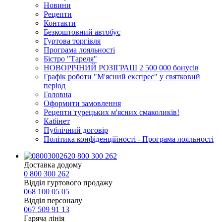
Новини
Рецепти
Контакти
Безкоштовний автобус
Гуртова торгівля
Програма лояльності
Бістро "Тареля"
НОВОРІЧНИЙ РОЗІГРАШ 2 500 000 бонусів
Графік роботи "М'ясний експрес" у святковий
період
Головна
Оформити замовлення
Рецепти турецьких м'ясних смаколиків!
Кабінет
Публічний договір
Політика конфіденційності - Програма лояльності
0 800 300 262
Доставка додому
0 800 300 262
Відділ гуртового продажу
068 100 05 05​
Відділ персоналу
067 509 91 13
Гаряча лінія