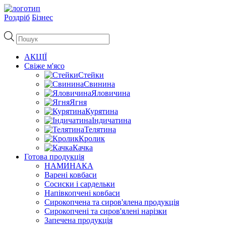
Роздріб
Бізнес
Пошук
товарів
АКЦІЇ
Свіже м'ясо
Стейки
Свинина
Яловичина
Ягня
Курятина
Індичатина
Телятина
Кролик
Качка
Готова продукція
НАМИНАКА
Варені ковбаси
Сосиски і сардельки
Напівкопчені ковбаси
Сирокопчена та сиров'ялена продукція
Сирокопчені та сиров'ялені нарізки
Запечена продукція