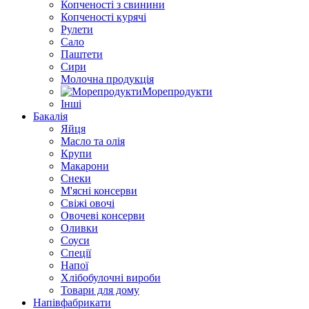
Копченості з свинини
Копченості курячі
Рулети
Сало
Паштети
Сири
Молочна продукція
Морепродукти
Інші
Бакалія
Яйця
Масло та олія
Крупи
Макарони
Снеки
М'ясні консерви
Свіжі овочі
Овочеві консерви
Оливки
Соуси
Спеції
Напої
Хлібобулочні вироби
Товари для дому
Напівфабрикати