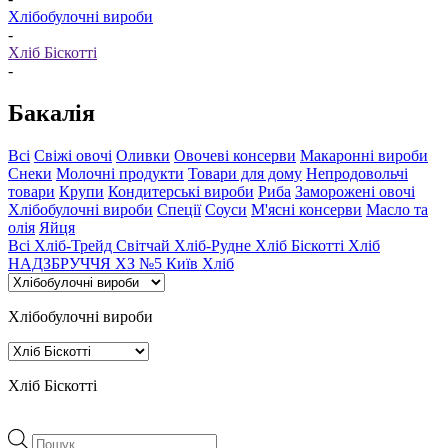
Хлібобулочні вироби
-
Хліб Біскотті
-
Бакалія
Всі
Свіжі овочі
Оливки
Овочеві консерви
Макаронні вироби
Снеки
Молочні продукти
Товари для дому
Непродовольчі
товари
Крупи
Кондитерські вироби
Риба
Заморожені овочі
Хлібобулочні вироби
Спеції
Соуси
М'ясні консерви
Масло та
олія
Яйця
Всі
Хліб-Трейд
Світчай
Хліб-Рудне
Хліб Біскотті
Хліб
НАДЗБРУЧЧЯ
ХЗ №5
Київ Хліб
Хлібобулочні вироби
Хліб Біскотті
Пошук