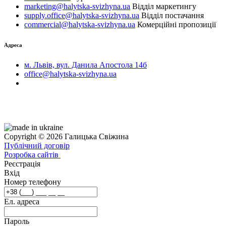
marketing@halytska-svizhyna.ua
Відділ маркетингу
supply.office@halytska-svizhyna.ua
Відділ постачання
commercial@halytska-svizhyna.ua
Комерційні пропозиції
Адреса
м. Львів, вул. Данила Апостола 14б
office@halytska-svizhyna.ua
Copyright © 2026 Галицька Свіжина
Публічний договір
Розробка сайтів
Реєстрація
Вхід
Номер телефону
Ел. адреса
Пароль