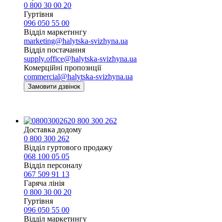
0 800 30 00 20
Гуртівня
096 050 55 00
Відділ маркетингу
marketing@halytska-svizhyna.ua
Відділ постачання
supply.office@halytska-svizhyna.ua
Комерційні пропозиції
commercial@halytska-svizhyna.ua
Замовити дзвінок
0 800 300 262
Доставка додому
0 800 300 262
Відділ гуртового продажу
068 100 05 05​
Відділ персоналу
067 509 91 13
Гаряча лінія
0 800 30 00 20
Гуртівня
096 050 55 00
Відділ маркетингу