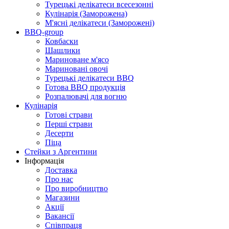
Турецькі делікатеси всесезонні
Кулінарія (Заморожена)
М'ясні делікатеси (Заморожені)
BBQ-group
Ковбаски
Шашлики
Мариноване м'ясо
Мариновані овочі
Турецькі делікатеси BBQ
Готова BBQ продукція
Розпалювачі для вогню
Кулінарія
Готові страви
Перші страви
Десерти
Піца
Стейки з Аргентини
Інформація
Доставка
Про нас
Про виробництво
Магазини
Акції
Вакансії
Співпраця