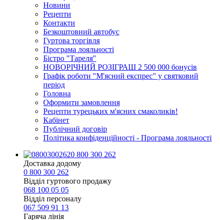
Новини
Рецепти
Контакти
Безкоштовний автобус
Гуртова торгівля
Програма лояльності
Бістро "Тареля"
НОВОРІЧНИЙ РОЗІГРАШ 2 500 000 бонусів
Графік роботи "М'ясний експрес" у святковий
період
Головна
Оформити замовлення
Рецепти турецьких м'ясних смаколиків!
Кабінет
Публічний договір
Політика конфіденційності - Програма лояльності
0 800 300 262
Доставка додому
0 800 300 262
Відділ гуртового продажу
068 100 05 05​
Відділ персоналу
067 509 91 13
Гаряча лінія