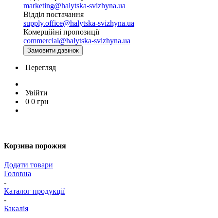
marketing@halytska-svizhyna.ua
Відділ постачання
supply.office@halytska-svizhyna.ua
Комерційні пропозиції
commercial@halytska-svizhyna.ua
Замовити дзвінок
Перегляд
Увійти
0
0
грн
Корзина порожня
Додати товари
Головна
-
Каталог продукції
-
Бакалія
-