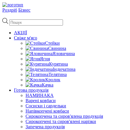
Роздріб
Бізнес
Пошук
товарів
АКЦІЇ
Свіже м'ясо
Стейки
Свинина
Яловичина
Ягня
Курятина
Індичатина
Телятина
Кролик
Качка
Готова продукція
НАМИНАКА
Варені ковбаси
Сосиски і сардельки
Напівкопчені ковбаси
Сирокопчена та сиров'ялена продукція
Сирокопчені та сиров'ялені нарізки
Запечена продукція